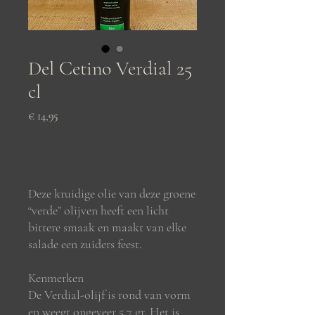
Del Cetino Verdial 25
cl
Prijs
€ 14,95
Niet op voorraad
Deze kruidige olie van deze groene
“verde” olijven heeft een licht
bittere smaak en maakt van elke
salade een zuiders feest.
Kenmerken
De Verdial-olijf is rond van vorm
en weegt ongeveer 5.7 gr. Het is