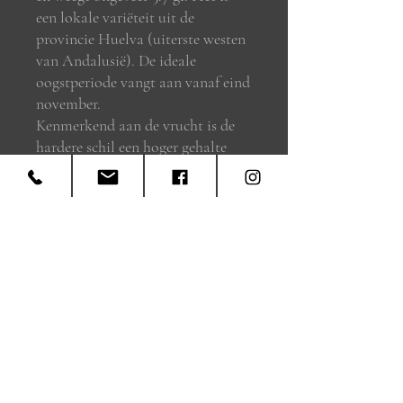
een lokale variëteit uit de
provincie Huelva (uiterste westen
van Andalusië). De ideale
oogstperiode vangt aan vanaf eind
november.
Kenmerkend aan de vrucht is de
hardere schil een hoger gehalte
aan linolzuur.
Ze wordt meestal verwerkt als
tafelolijf. Wij persen ze nu tot een
verrassende olie die de Spaanse
kenners en Chefs met
verstomming slaat: zacht, zeer
fruitig en met een licht bittere
toets. Perfect voor zowel warme
als koude gerechten.